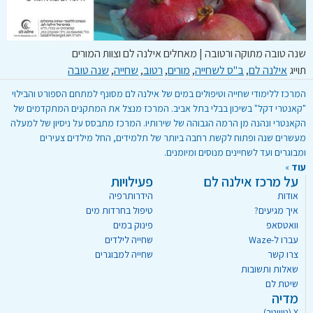
שנה טובה מתוקה ורטובה | מאחלים אילנה לם וצוות המורים
תוייג
אילנה לם
,
ב"ס לשחייה
,
מורים
,
רטוב
,
שחייה
,
שנה טובה
המרכז ללימודי שחייה וטיפולים במים של אילנה לם מסונף למתחם הספורט והבילוי
"קאנטרי דקל" בשיכון בבלי בתל אביב. המרכז מנצל את המתקנים המתקדמים של
הקאנטרי ונהנה מן הרמה הגבוהה של שירותיו. המרכז מתבסס על ניסיון של למעלה
מעשרים שנה ופתוח לקשת רחבה ביותר של תלמידים, החל מילדים צעירים
ומבוגרים ועד לשחיינים מנוסים ומיומנים.
עוד
»
על מרכז אילנה לם
פעילויות
אודות
הידרותרפיה
איך מגיעים?
טיפול בחרדות מים
וואטסאפ
פינוק במים
עברו ל-Waze
שחייה לילדים
צרו קשר
שחייה למבוגרים
שאלות ותשובות
שיטת לם
מדיה
X (טוויטר)