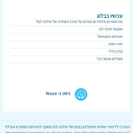
עכשיו בבלוג
מה אומרים תלמידים והורים על מרכז השחייה של אילנה לם?
מועצת חכמי לם
מוצפים במצופים?
שנה טובה
עידן הדלי
סובלים מכאבי גב?
ניווט ב-Waze
המרכז ללימודי שחייה וטיפולים במים של אילנה לם מסונף למתחם הספורט והבילוי
"קאנטרי דקל" בשיכון בבלי בתל אביב. המרכז מנצל את המתקנים המתקדמים של