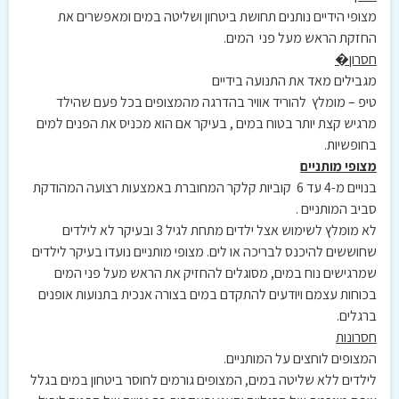
מצופי הידיים נותנים תחושת ביטחון ושליטה במים ומאפשרים את
החזקת הראש מעל פני המים.
חסרון�
מגבילים מאד את התנועה בידיים
טיפ – מומלץ להוריד אוויר בהדרגה מהמצופים בכל פעם שהילד
מרגיש קצת יותר בטוח במים , בעיקר אם הוא מכניס את הפנים למים
בחופשיות.
מצופי מותניים
בנויים מ-4 עד 6 קוביות קלקר המחוברת באמצעות רצועה המהודקת
סביב המותניים .
לא מומלץ לשימוש אצל ילדים מתחת לגיל 3 ובעיקר לא לילדים
שחוששים להיכנס לבריכה או לים. מצופי מותניים נועדו בעיקר לילדים
שמרגישים נוח במים, מסוגלים להחזיק את הראש מעל פני המים
בכוחות עצמם ויודעים להתקדם במים בצורה אנכית בתנועות אופנים
ברגלים.
חסרונות
המצופים לוחצים על המותניים.
לילדים ללא שליטה במים, המצופים גורמים לחוסר ביטחון במים בגלל