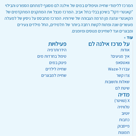
המרכז ללימודי שחייה וטיפולים במים של אילנה לם מסונף למתחם הספורט והבילוי
"קאנטרי דקל" בשיכון בבלי בתל אביב. המרכז מנצל את המתקנים המתקדמים של
הקאנטרי ונהנה מן הרמה הגבוהה של שירותיו. המרכז מתבסס על ניסיון של למעלה
מעשרים שנה ופתוח לקשת רחבה ביותר של תלמידים, החל מילדים צעירים
ומבוגרים ועד לשחיינים מנוסים ומיומנים.
עוד
»
על מרכז אילנה לם
פעילויות
אודות
הידרותרפיה
איך מגיעים?
טיפול בחרדות מים
וואטסאפ
פינוק במים
עברו ל-Waze
שחייה לילדים
צרו קשר
שחייה למבוגרים
שאלות ותשובות
שיטת לם
מדיה
X (טוויטר)
טלוויזיה
יוטיוב
כתבות
פייסבוק
תמונות