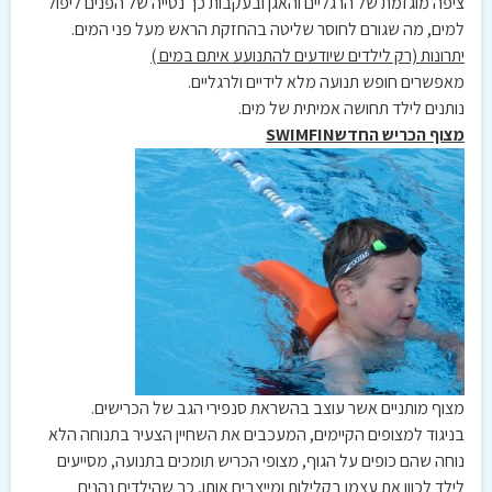
ציפה מוגזמת של הרגליים והאגן ובעקבות כך נטייה של הפנים ליפול
למים, מה שגורם לחוסר שליטה בהחזקת הראש מעל פני המים.
יתרונות (רק לילדים שיודעים להתנועע איתם במים )
מאפשרים חופש תנועה מלא לידיים ולרגליים.
נותנים לילד תחושה אמיתית של מים.
מצוף הכריש החדש
SWIMFIN
מצוף מותניים אשר עוצב בהשראת סנפירי הגב של הכרישים.
בניגוד למצופים הקיימים, המעכבים את השחיין הצעיר בתנוחה הלא
נוחה שהם כופים על הגוף, מצופי הכריש תומכים בתנועה, מסייעים
לילד לכוון את עצמו בקלילות ומייצבים אותו, כך שהילדים נהנים