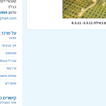
בבלי)
טלפון:
6989
gmail.com
3.3.1- 6.3.11
על מרכז א
אודות
איך מגיעים?
וואטסאפ
עברו ל-Waze
צרו קשר
שאלות ותשוב
שיטת לם
קישורים מ
אתר המצילים