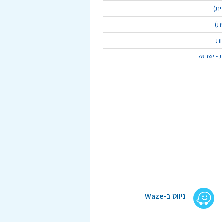
ית)
ת)
ות
 - ישראל
ניווט ב-Waze