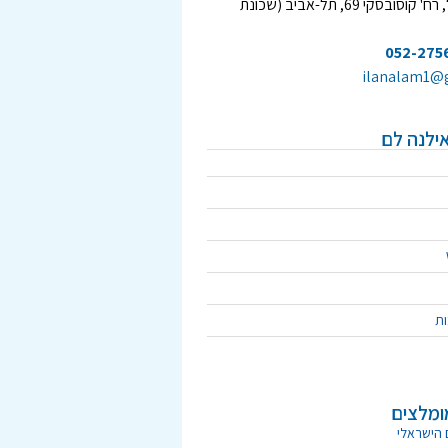
קאנטרי דקל, רח' קוסובסקי 69, תל-אביב (שכונת
052-275
ilanalam1@
ילנה לם
ות
ומלצים
 הישראלי